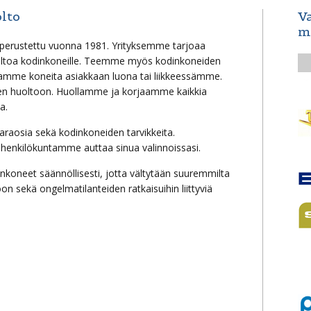
lto
V
m
perustettu vuonna 1981. Yrityksemme tarjoaa
oltoa kodinkoneille. Teemme myös kodinkoneiden
amme koneita asiakkaan luona tai liikkeessämme.
een huoltoon. Huollamme ja korjaamme kaikkia
a.
varaosia sekä kodinkoneiden tarvikkeita.
 henkilökuntamme auttaa sinua valinnoissasi.
oneet säännöllisesti, jotta vältytään suuremmilta
n sekä ongelmatilanteiden ratkaisuihin liittyviä