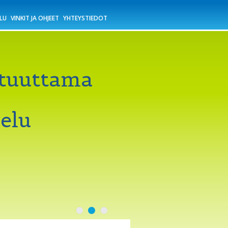
LU
VINKIT JA OHJEET
YHTEYSTIEDOT
ltuuttama
elu