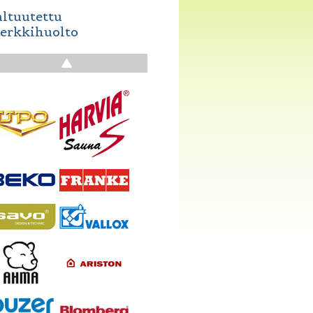
altuutettu
erkkihuolto