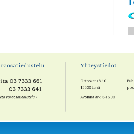
raosatiedustelu
Yhteystiedot
oita
03 7333 661
Ostoskatu 8-10
Puh
15500 Lahti
pos
03 7333 641
etä varaosatiedustelu »
Avoinna ark. 8-16.30