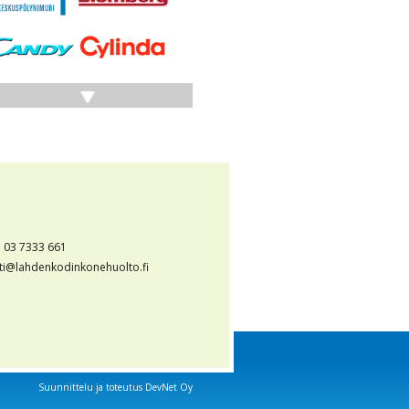
. 03 7333 661
ti@lahdenkodinkonehuolto.fi
Suunnittelu ja toteutus
DevNet Oy