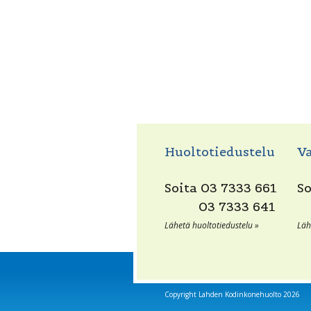
Huoltotiedustelu
Va
Soita
03 7333 661
S
03 7333 641
Lähetä huoltotiedustelu »
Läh
Copyright Lahden Kodinkonehuolto 2026