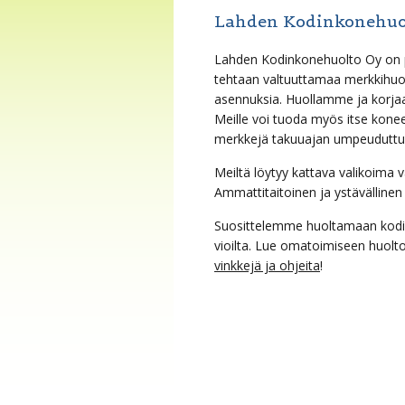
Lahden Kodinkonehuo
Lahden Kodinkonehuolto Oy on 
tehtaan valtuuttamaa merkkihu
asennuksia. Huollamme ja korja
Meille voi tuoda myös itse kon
merkkejä takuuajan umpeuduttu
Meiltä löytyy kattava valikoima 
Ammattitaitoinen ja ystävällinen
Suosittelemme huoltamaan kodink
vioilta. Lue omatoimiseen huoltoo
vinkkejä ja ohjeita
!